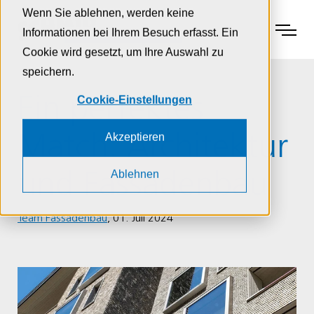
Zur Navigation
Zur Suche
Zum Inhalt
Wenn Sie ablehnen, werden keine
Menu
Informationen bei Ihrem Besuch erfasst. Ein
Cookie wird gesetzt, um Ihre Auswahl zu
speichern.
Ein perfektes
Cookie-Einstellungen
Match: Architektur
Akzeptieren
Ablehnen
und Fassadenbau
Team Fassadenbau
,
01. Juli 2024