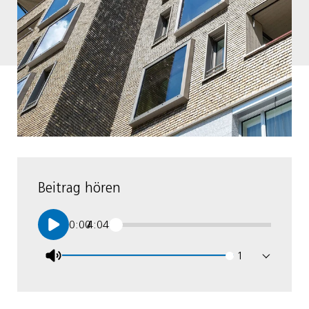
Beitrag hören
Zeitleiste
0:00
4:04
/
Lautstärke
Wiedergabegesc