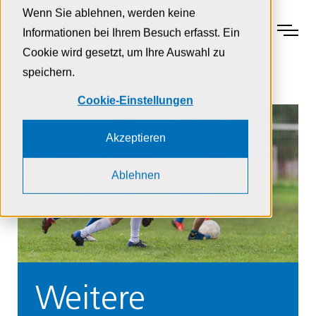
Zur Navigation
Zur Suche
Zum Inhalt
Wenn Sie ablehnen, werden keine
Menu
Informationen bei Ihrem Besuch erfasst. Ein
Cookie wird gesetzt, um Ihre Auswahl zu
speichern.
Home
Unternehmen
Soziales
Weitere Engagements
Cookie-Einstellungen
Akzeptieren
Ablehnen
Weitere