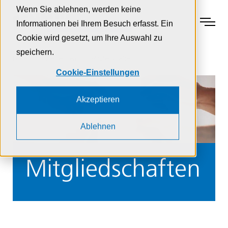
Zur Navigation
Zur Suche
Zum Inhalt
Wenn Sie ablehnen, werden keine
Menu
Informationen bei Ihrem Besuch erfasst. Ein
Cookie wird gesetzt, um Ihre Auswahl zu
speichern.
Home
Unternehmen
Mitgliedschaften
Cookie-Einstellungen
Akzeptieren
Ablehnen
Mitgliedschaften