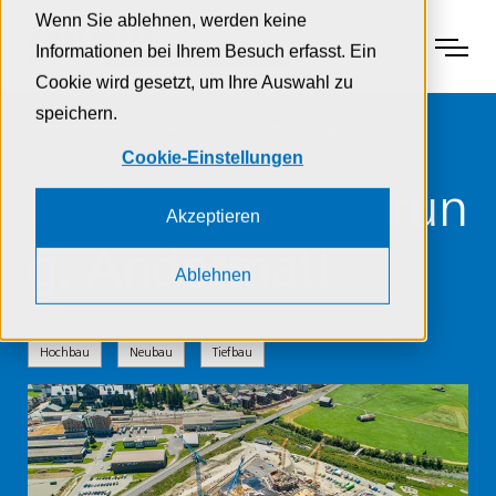
Zur Navigation
Zur Suche
Zum Inhalt
Wenn Sie ablehnen, werden keine
Menu
Informationen bei Ihrem Besuch erfasst. Ein
Cookie wird gesetzt, um Ihre Auswahl zu
speichern.
Home
Projekte
Andermatt Podiumserweiterung
Cookie-Einstellungen
Podiumserweiterun
Akzeptieren
g, Andermatt
Ablehnen
Hochbau
Neubau
Tiefbau