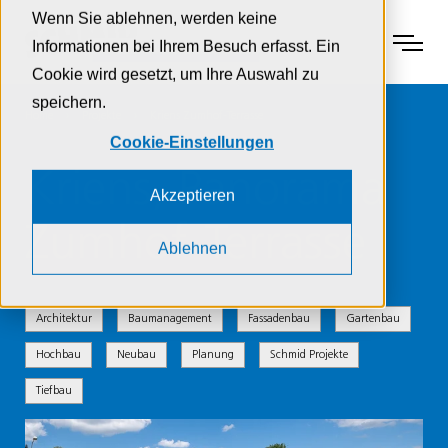
Zur Navigation
Zur Suche
Zum Inhalt
Wenn Sie ablehnen, werden keine
Menu
Informationen bei Ihrem Besuch erfasst. Ein
Cookie wird gesetzt, um Ihre Auswahl zu
speichern.
Home
Projekte
Kriens Zumhof-Terrasse
Cookie-Einstellungen
Kriens, Panorama
Akzeptieren
Zumhof-Terrasse
Ablehnen
Architektur
Baumanagement
Fassadenbau
Gartenbau
Hochbau
Neubau
Planung
Schmid Projekte
Tiefbau