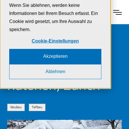
Zur Navigation
Zur Suche
Zum Inhalt
Wenn Sie ablehnen, werden keine
Menu
Informationen bei Ihrem Besuch erfasst. Ein
Cookie wird gesetzt, um Ihre Auswahl zu
speichern.
Home
Projekte
Zuerich in den Ruetenen Ersatzneubau
Cookie-Einstellungen
Ersatzneubau
Akzeptieren
DEFH in den
Ablehnen
Rütenen, Zürich
Neubau
Tiefbau