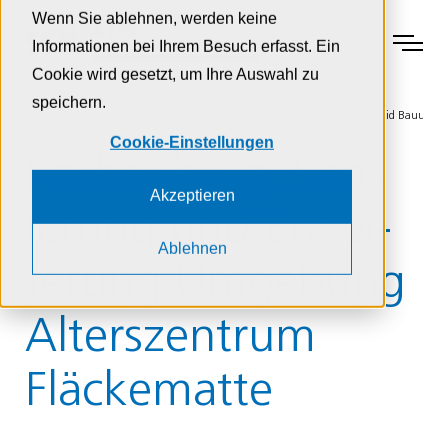
Zur Navigation
Zur Suche
Zum Inhalt
Wenn Sie ablehnen, werden keine
Menu
Informationen bei Ihrem Besuch erfasst. Ein
Cookie wird gesetzt, um Ihre Auswahl zu
speichern.
Home
Projekte
Rothenburg Flaeckematt ALZ Umgebung - Schmid Bauunt
Cookie-Einstellungen
Rothen­burg, San­
Akzeptieren
ierung und Er­wei­
Ablehnen
ter­ung Um­gebung
Al­ters­zen­trum
Fläcke­matte