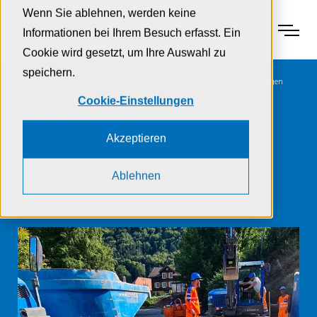
Zur Navigation
Zur Suche
Zum Inhalt
Wenn Sie ablehnen, werden keine
Menu
Informationen bei Ihrem Besuch erfasst. Ein
Cookie wird gesetzt, um Ihre Auswahl zu
speichern.
Home
Projekte
Ebikon Schloesslistrasse Erneuerung Werkleitungen
Cookie-Einstellungen
Schlösslistrasse,
Akzeptieren
Ebikon
Ablehnen