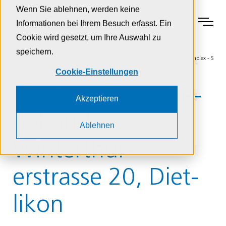
Zur Navigation
Zur Suche
Zum Inhalt
Wenn Sie ablehnen, werden keine
Menu
Informationen bei Ihrem Besuch erfasst. Ein
Cookie wird gesetzt, um Ihre Auswahl zu
speichern.
Home
Projekte
Dietlikon Neue Winterthurerstrasse Gewerbekomplex - Schm
Cookie-Einstellungen
Neubau Gewerbe­
Akzeptieren
gebäude,
Ablehnen
Winter­thur­
erstrasse 20, Diet­
likon