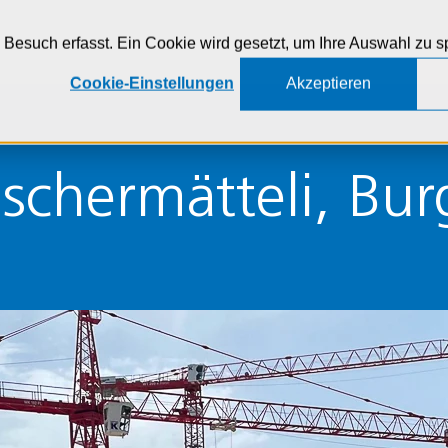
Zur Navigation
Zur Suche
Zum Inhalt
Besuch erfasst. Ein Cookie wird gesetzt, um Ihre Auswahl zu s
Cookie-Einstellungen
Akzeptieren
schermätteli, Bur