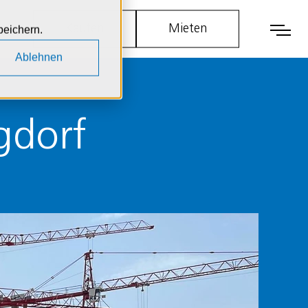
Kaufen
Mieten
Men
peichern.
Ablehnen
gdorf