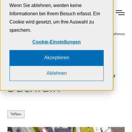
Zur Navigation
Zur Suche
Zum Inhalt
Wenn Sie ablehnen, werden keine
Menu
Informationen bei Ihrem Besuch erfasst. Ein
Cookie wird gesetzt, um Ihre Auswahl zu
speichern.
Home
Projekte
Buchrain Kirchbreitestrasse - Schmid Bauunternehmung AG
Cookie-Einstellungen
Bushalte­stellen
Akzeptieren
Kirch­breite­strasse,
Ablehnen
Buchrain
Tiefbau