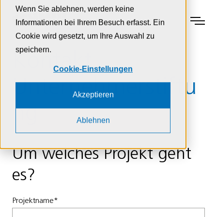
Zur Navigation
Zur Suche
Zum Inhalt
Wenn Sie ablehnen, werden keine
Menu
Informationen bei Ihrem Besuch erfasst. Ein
Cookie wird gesetzt, um Ihre Auswahl zu
speichern.
Kontakt
Cookie-Einstellungen
Unternehmerstiftu
Akzeptieren
ng
Ablehnen
Um welches Projekt geht
es?
Projektname
*