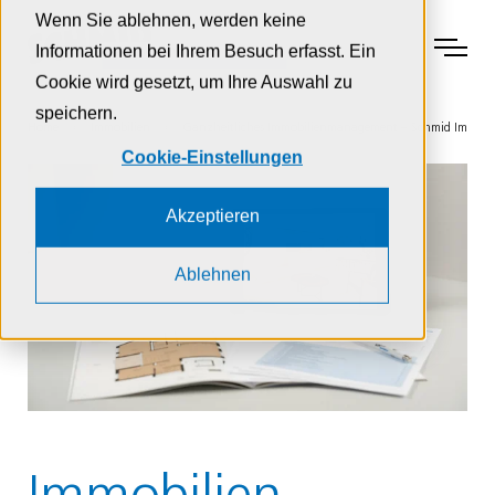
Zur Navigation
Zur Suche
Zum Inhalt
Wenn Sie ablehnen, werden keine
Menu
Informationen bei Ihrem Besuch erfasst. Ein
Cookie wird gesetzt, um Ihre Auswahl zu
speichern.
Home
Immobilien
Ganzheitliches Immobilienmanagement – Schmid Immobi
Cookie-Einstellungen
Akzeptieren
Ablehnen