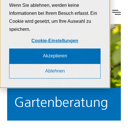
Zur Navigation
Zur Suche
Zum Inhalt
Wenn Sie ablehnen, werden keine
Menu
Informationen bei Ihrem Besuch erfasst. Ein
Cookie wird gesetzt, um Ihre Auswahl zu
speichern.
Cookie-Einstellungen
Akzeptieren
Ablehnen
Gartenberatung